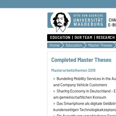
CHA
E-B
EDUCATION
OUR TEAM
RESEARCH
Home
Education
Master Theses
Completed Master Theses
Masterarbeitsthemen 2019
Bundeling Mobility Services in the 
and Company Vehicle Customers
Sharing Economy in Deutschland - Ei
am gemeinschaftlichen Konsum
Das Smartphone als digitale Geldbör
kundenseitigen Technologieakzeptan
Die Auswirkung verschiedener Gesta