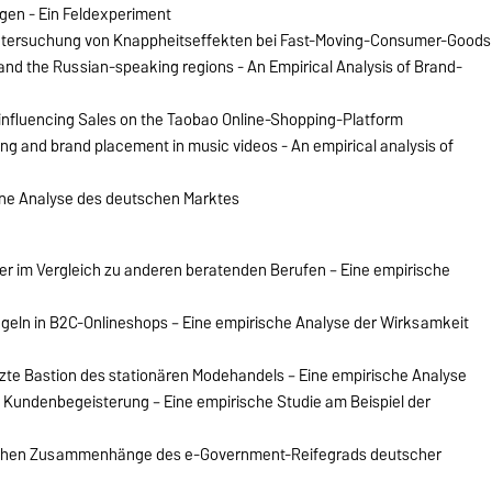
ngen - Ein Feldexperiment
 Untersuchung von Knappheitseffekten bei Fast-Moving-Consumer-Goods
and the Russian-speaking regions - An Empirical Analysis of Brand-
s influencing Sales on the Taobao Online-Shopping-Platform
sing and brand placement in music videos - An empirical analysis of
ine Analyse des deutschen Marktes
er im Vergleich zu anderen beratenden Berufen – Eine empirische
geln in B2C-Onlineshops – Eine empirische Analyse der Wirksamkeit
etzte Bastion des stationären Modehandels – Eine empirische Analyse
n Kundenbegeisterung – Eine empirische Studie am Beispiel der
lichen Zusammenhänge des e-Government-Reifegrads deutscher