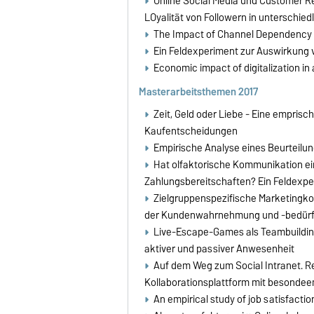
Online Social Media und Customer Re
LOyalität von Followern in unterschie
The Impact of Channel Dependency on
Ein Feldexperiment zur Auswirkung 
Economic impact of digitalization in
Masterarbeitsthemen 2017
Zeit, Geld oder Liebe - Eine empri
Kaufentscheidungen
Empirische Analyse eines Beurteilu
Hat olfaktorische Kommunikation ei
Zahlungsbereitschaften? Ein Feldexpe
Zielgruppenspezifische Marketingko
der Kundenwahrnehmung und -bedürfn
Live-Escape-Games als Teambuildin
aktiver und passiver Anwesenheit
Auf dem Weg zum Social Intranet. R
Kollaborationsplattform mit besondeem
An empirical study of job satisfac