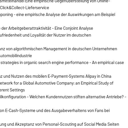
mittelhandel Eine empirische Gegenüberstellung von Online-
Click&Collect-Lieferservice
oning - eine empirische Analyse der Auswirkungen am Beispiel
der Arbeitgeberattraktivität - Eine Conjoint Analyse
friedenheit und Loyalität der Nutzer im deutschen
tanz von algorithmischen Management in deutschen Unternehmen
Automobilindustrie
g strategies in organic search engine performance - An empirical case
nz und Nutzen des mobilen E-Payment-Systems Alipay in China
etwork for a Global Automotive Company: an Empirical Study of
erent Settings
konfiguration - Welchen Kundennutzen stiften alternative Antriebe? -
von E-Cash-Systeme und des Ausgabeverhaltens von Fans bei
tung und Akzeptanz von Personal-Scouting auf Social Media Seiten