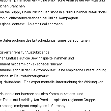
lationship Management - Eine empirische Analyse der Aktivität und
dlichen Branchen
 the Supply Chain Pricing Decisions in a Multi-Channel Retail Model
von Klickkostenvariationen bei Online-Kampagnen
 a global context - An empirical approach
sche Untersuchung des Entscheidungsframes bei spontanen
ngsverfahrens für Auszubildende
nen Einfluss auf die Gewinnspielteilnahmen und
riment mit dem Rohkakaoriegel "nucao".
mmunikation in der Elektromobilität - eine empirische Untersuchung
isse im Elektrofahrzeugmarkt
g-Maßnahme - Eine experimentelleUntersuchung der Wirkung von
elaunch einer internen sozialen Kommunikations- und
 Fokus auf Usability. Am Praxisbeispiel der regiocom Gruppe.
tion among immigrant employees in Germany