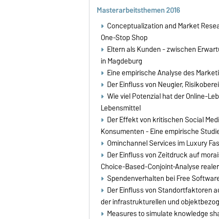
Masterarbeitsthemen 2016
Conceptualization and Market Resear
One-Stop Shop
Eltern als Kunden - zwischen Erwart
in Magdeburg
Eine empirische Analyse des Market
Der Einfluss von Neugier, Risikober
Wie viel Potenzial hat der Online-L
Lebensmittel
Der Effekt von kritischen Social M
Konsumenten - Eine empirische Studi
Ominchannel Services im Luxury Fash
Der Einfluss von Zeitdruck auf mora
Choice-Based-Conjoint-Analyse real
Spendenverhalten bei Free Softwar
Der Einfluss von Standortfaktoren a
der infrastrukturellen und objektbez
Measures to simulate knowledge shar