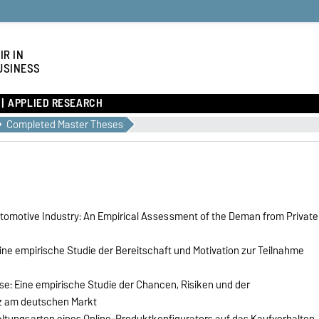
IR IN
USINESS
APPLIED RESEARCH
Completed Master Theses
Automotive Industry: An Empirical Assessment of the Deman from Private
ne empirische Studie der Bereitschaft und Motivation zur Teilnahme
se: Eine empirische Studie der Chancen, Risiken und der
z am deutschen Markt
ltungsarten eines Online-Produktkonfigurators auf das Kaufverhalten