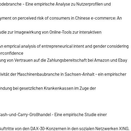
Modebranche – Eine empirische Analyse zu Nutzerprofilen und
 payment on perceived risk of consumers in Chinese e-commerce: An
die zur Imagewirkung von Online-Tools zur interaktiven
 emprical analysis of entrepreneurical intent and gender considering
overconfidence
ng von Vertrauen auf die Zahlungsbereitschaft bei Amazon und Ebay
vität der Maschinenbaubranche in Sachsen-Anhalt - ein empirischer
indung bei gesetzlichen Krankenkassen im Zuge der
sh-und-Carry-Großhandel - Eine empirische Studie einer
-Auftritte von den DAX-30-Konzernen in den sozialen Netzwerken XING,