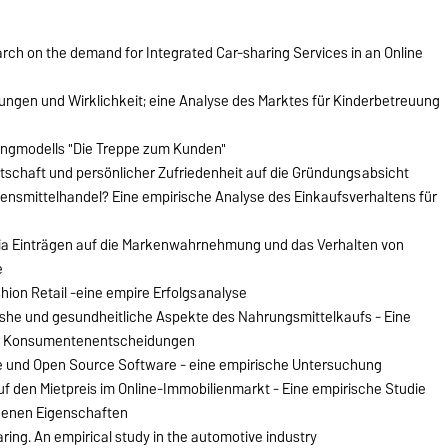
ch on the demand for Integrated Car-sharing Services in an Online
ungen und Wirklichkeit; eine Analyse des Marktes für Kinderbetreuung
ingmodells "Die Treppe zum Kunden"
eitschaft und persönlicher Zufriedenheit auf die Gründungsabsicht
ebensmittelhandel? Eine empirische Analyse des Einkaufsverhaltens für
edia Einträgen auf die Markenwahrnehmung und das Verhalten von
e
ion Retail -eine empire Erfolgsanalyse
ishe und gesundheitliche Aspekte des Nahrungsmittelkaufs - Eine
er Konsumentenentscheidungen
e und Open Source Software - eine empirische Untersuchung
uf den Mietpreis im Online-Immobilienmarkt - Eine empirische Studie
ogenen Eigenschaften
ing. An empirical study in the automotive industry